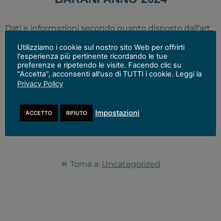
Dati e informazioni secondo quanto disposto dall’art.
14, comma 1, del D.Lgs.vo n. 33/2013
Utilizziamo i cookie sul nostro sito Web per offrirti
l'esperienza più pertinente ricordando le tue
DICHIARAZIONE SULL’INSUSSISTENZA DI CAUSE DI
preferenze e ripetendo le visite. Facendo clic su
INCONFERIBILITA’ E DI INCOMPATIBILITA’ E MODELLO DI
"Accetta", acconsenti all'uso di TUTTI i cookie. Leggi la
DICHIARAZIONE DI NEGATO CONSENSO PER I PARENTI ENTRO IL
Privacy Policy
2° GRADO ALLA PUBBLICAZIONE DEI DATI DI CUI ALL’ART. 14
D.Lgs 33/2013
Download
Impostazioni
ACCETTO
RIFIUTO
Torna a:
Uncategorized